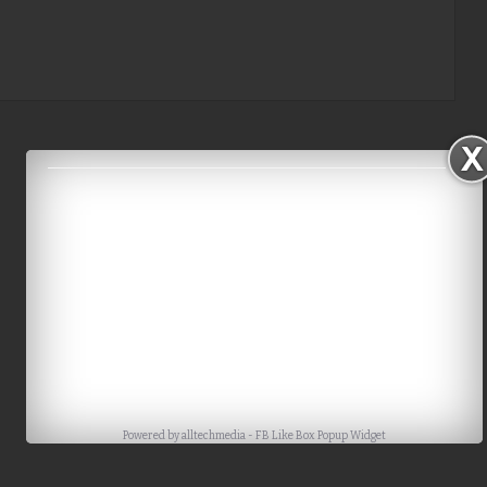
Powered by
alltechmedia
-
FB Like Box Popup Widget