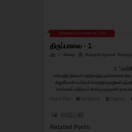
Thursday, December 16, 2010
திருப்பாவை - 1
By
Kurinji
Margazhi Special
,
Thirupp
1. "
கார்
மார்கழித்
திங்கள்
மதிநிறைந்த
நன்னாளால்
நீரா
சிறுமீர்காள்
!
கூர்வேல்
கொடுந்தொழிலன்
நந்த
செங்கண்
கதிர்மயம்
போல்முகத்தான்
!
நாரய
Share This:
Facebook
Twitter
Related Posts: