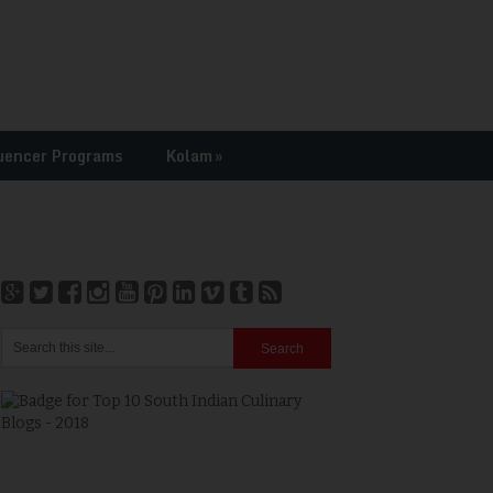
uencer Programs
Kolam
»