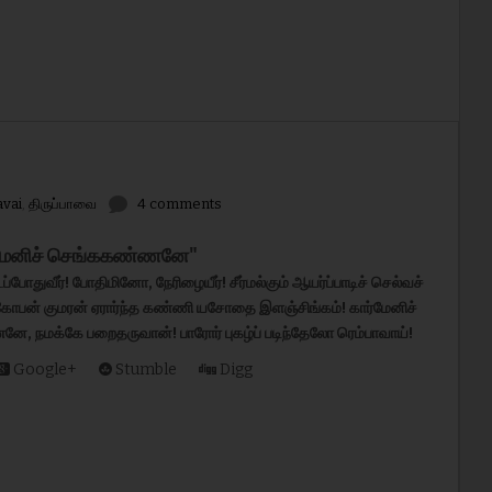
avai
,
திருப்பாவை
4 comments
மேனிச்
செங்ககண்ணனே
"
டப்போதுவீர்
!
போதிமினோ
,
நேரிழையீர்
!
சீர்மல்கும்
ஆயர்ப்பாடிச்
செல்வச்
கோபன்
குமரன்
ஏரார்ந்த
கண்ணி
யசோதை
இளஞ்சிங்கம்
!
கார்மேனிச்
ணனே
,
நமக்கே
பறைதருவான்
!
பாரோர்
புகழ்ப்
படிந்தேலோ
ரெம்பாவாய்
!
Google+
Stumble
Digg