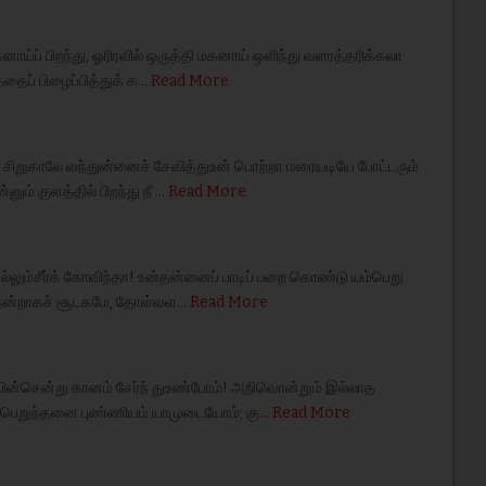
னாய்ப் பிறந்து, ஓரிரவில் ஒருத்தி மகனாய் ஒளிந்து வளரத்தரிக்கலா
தைப் பிழைப்பித்துக் க…
Read More
 சிறுகாலே வந்துன்னைச் சேவித்துஉன் பொற்றா மரையடியே போட்டரும்
ும் குளத்தில் பிறந்து நீ …
Read More
ல்லும்சீர்க் கோவிந்தா! உன்தன்னைப் பாடிப் பறை கொண்டு யம்பெறு
ல் நன்றாகச் சூடகமே, தோள்வள…
Read More
ின்சென்று கானம் சேர்ந் துஉண்போம்! அறிவொன்றும் இல்லாத
ி பெறுந்தனை புண்ணியம் யாமுடையோம்; கு…
Read More