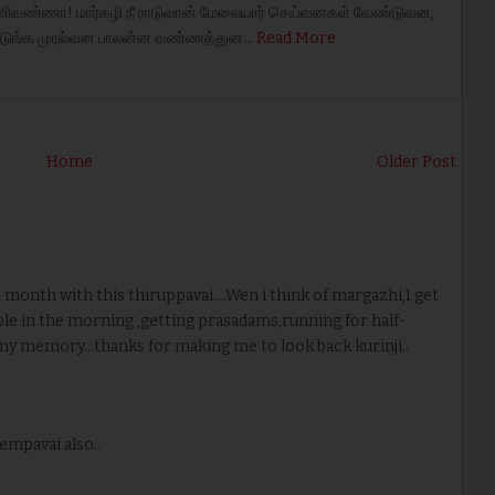
ிவண்ணா! மார்கழி நீ ராடுவான் மேலையார் செய்வனகள் வேண்டுவன,
 நடுங்க முரல்வன பாலன்ன வண்ணத்துன…
Read More
Home
Older Post
month with this thiruppavai....Wen i think of margazhi,I get
le in the morning ,getting prasadams,running for half-
 in my memory...thanks for making me to look back kurinji..
empavai also..