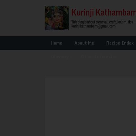
Home
About Me
Recipe Index
Glossary
»
Other Interests
»