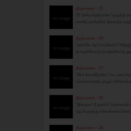
திருப்பாவை - 25
25."நின்ற நெடுமாலே!"ஒருத்தி மக
னாகித் தான்தீங்க நினைந்த கருத்
திருப்பாவை - 29
"உனக்கே ஆட்செய்வோம்!"சிற்றஞ்
பொருள்கேளாய்;பெற்றம்மேய்த் துன்ன
திருப்பாவை - 27
"சீர்க் கோவிந்தனே !"கூடாரை வெ
சம்மானம்;நாடு புகழும் பரிசினா
திருப்பாவை - 28
"இறைவா! நீ தாராய்!"கறவைகள் ப
ஆய்க்குலத்து உன்தன்னைப்பிறவ
திருப்பாவை - 26